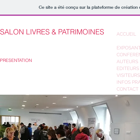
Ce site a été conçu sur la plateforme de création 
SALON LIVRES & PATRIMOINES
ACCUEIL
PRESENTA
EXPOSAN
CONFERE
PRESENTATION
AUTEURS
EDITEURS
VISITEURS
INFOS PR
CONTACT